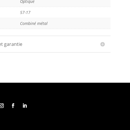
Optique
57-17
Combiné métal
et garantie