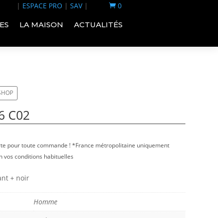
|
ESPACE PRO
|
SAV
|
0

ES
LA MAISON
ACTUALITÉS
-SHOP
6 C02
erte pour toute commande ! *France métropolitaine uniquement
 vos conditions habituelles
ant + noir
Homme