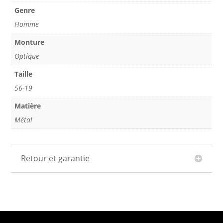
Genre
Homme
Monture
Optique
Taille
56-19
Matière
Métal
Retour et garantie