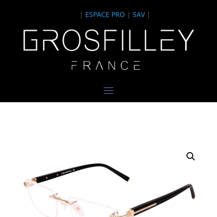
|
ESPACE PRO
|
SAV
|