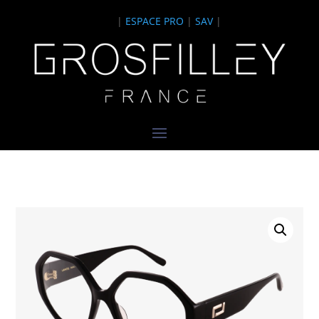
|
ESPACE PRO
|
SAV
|