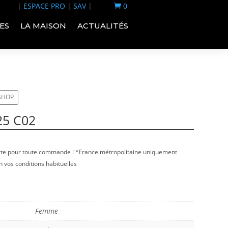
|
ESPACE PRO
|
SAV
|
0

ES
LA MAISON
ACTUALITÉS
-SHOP
25 C02
erte pour toute commande ! *France métropolitaine uniquement
 vos conditions habituelles
Femme