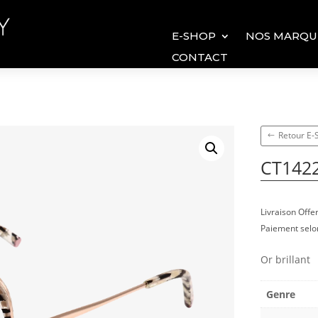
E-SHOP
NOS MARQU
CONTACT
Retour E
CT142
Livraison Off
Paiement selon
Or brillant
Genre