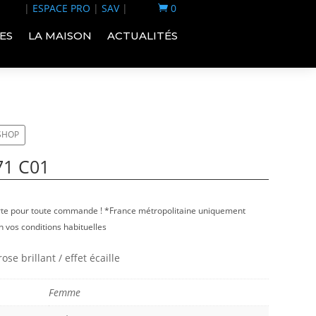
|
ESPACE PRO
|
SAV
|
0

ES
LA MAISON
ACTUALITÉS
-SHOP
71 C01
erte pour toute commande ! *France métropolitaine uniquement
 vos conditions habituelles
rose brillant / effet écaille
Femme