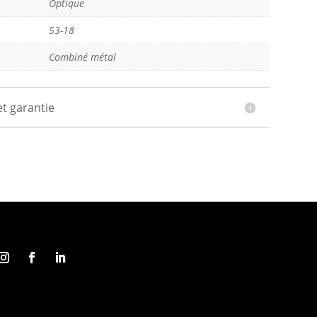
Optique
53-18
Combiné métal
et garantie