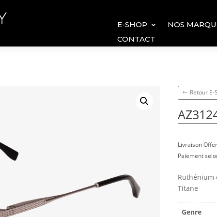
E-SHOP
NOS MARQU
CONTACT
Retour E
AZ312
Livraison Off
Paiement selon
Ruthénium cl
Titane
Genre