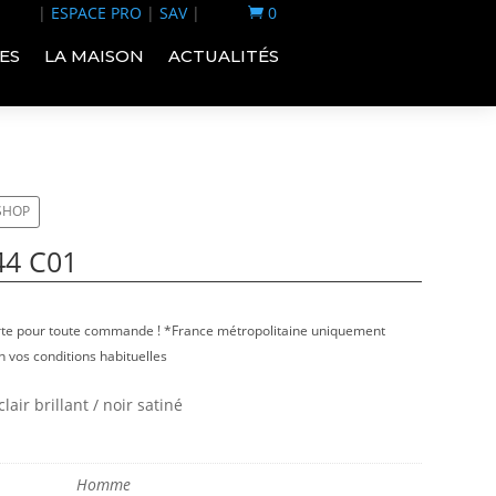
|
ESPACE PRO
|
SAV
|
0

ES
LA MAISON
ACTUALITÉS
-SHOP
44 C01
erte pour toute commande ! *France métropolitaine uniquement
 vos conditions habituelles
air brillant / noir satiné
Homme